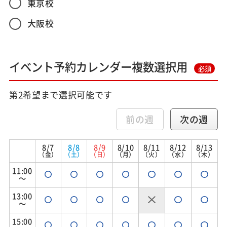
東京校
大阪校
イベント予約カレンダー複数選択用
必須
第2希望まで選択可能です
前の週
次の週
8/7
8/8
8/9
8/10
8/11
8/12
8/13
（金）
（土）
（日）
（月）
（火）
（水）
（木）
11:00
～
13:00
～
15:00