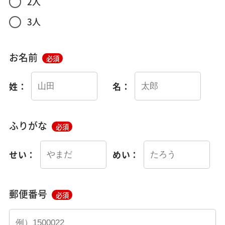
2人
3人
お名前
必須
姓：
名：
ふりがな
必須
せい：
めい：
郵便番号
必須