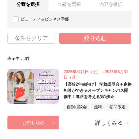
分野を選択
年齢を選択
内容を選択
ビューティ＆ビジネス学部
条件をクリア
絞り込む
表示中：
3
件
2026年8月1日（土）～2026年8月31
日（月）
【高校2年生向け】 学校説明会＋進路
相談ができるオープンキャンパス開
催中！進路を考える第1歩☆
個別相談会
無料
期間限定
詳しくみる
お申し込み